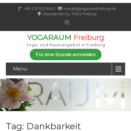
+49 176 30176411
kontakt@yogaraumfreiburg.de
Zasiusstraße 6a, 79102 Freiburg
YOGARAUM
Freiburg
Yoga- und Raumangebot in Freiburg
Für eine Stunde anmelden
Menu
Tag: Dankbarkeit