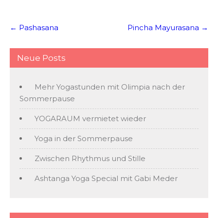
Post
←
Pashasana
Pincha Mayurasana
→
navigation
Neue Posts
Mehr Yogastunden mit Olimpia nach der
Sommerpause
YOGARAUM vermietet wieder
Yoga in der Sommerpause
Zwischen Rhythmus und Stille
Ashtanga Yoga Special mit Gabi Meder