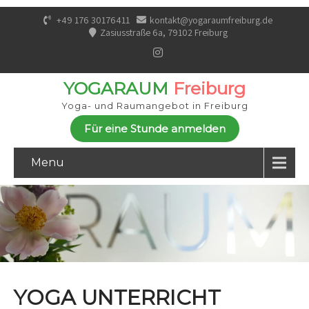
+49 176 30176411
kontakt@yogaraumfreiburg.de
Zasiusstraße 6a, 79102 Freiburg
YOGARAUM
Freiburg
Yoga- und Raumangebot in Freiburg
Für eine Stunde anmelden
Menu
YOGA UNTERRICHT